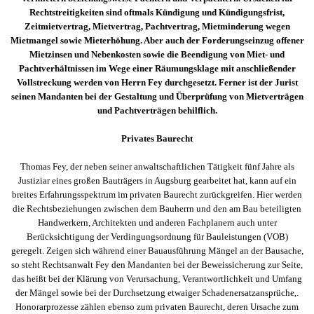
Rechtstreitigkeiten sind oftmals Kündigung und Kündigungsfrist,
Zeitmietvertrag, Mietvertrag, Pachtvertrag, Mietminderung wegen
Mietmangel sowie Mieterhöhung. Aber auch der Forderungseinzug offener
Mietzinsen und Nebenkosten sowie die Beendigung von Miet- und
Pachtverhältnissen im Wege einer Räumungsklage mit anschließender
Vollstreckung werden von Herrn Fey durchgesetzt. Ferner ist der Jurist
seinen Mandanten bei der Gestaltung und Überprüfung von Mietverträgen
und Pachtverträgen behilflich.
Privates Baurecht
Thomas Fey, der neben seiner anwaltschaftlichen Tätigkeit fünf Jahre als
Justiziar eines großen Bauträgers in Augsburg gearbeitet hat, kann auf ein
breites Erfahrungsspektrum im privaten Baurecht zurückgreifen. Hier werden
die Rechtsbeziehungen zwischen dem Bauherrn und den am Bau beteiligten
Handwerkern, Architekten und anderen Fachplanern auch unter
Berücksichtigung der Verdingungsordnung für Bauleistungen (VOB)
geregelt. Zeigen sich während einer Bauausführung Mängel an der Bausache,
so steht Rechtsanwalt Fey den Mandanten bei der Beweissicherung zur Seite,
das heißt bei der Klärung von Verursachung, Verantwortlichkeit und Umfang
der Mängel sowie bei der Durchsetzung etwaiger Schadenersatzansprüche,.
Honorarprozesse zählen ebenso zum privaten Baurecht, deren Ursache zum