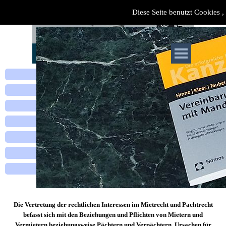
Diese Seite benutzt Cookies , 
Inkasso
/
Vertragsrecht
Verkehrsrecht
,
Ansprüche sichern
/
abwehren
Strafrecht
,
Owi-Recht
Arbeitsrecht
Familienrecht
,
Erbrecht
Baurecht,
Mietrecht
Beratung
Mietrecht und Pachtrecht
Die Vertretung der rechtlichen Interessen im Mietrecht und Pachtrecht
befasst sich mit den Beziehungen und Pflichten von Mietern und
Vermietern beziehungsweise Pächtern und Verpächtern. Ursachen für